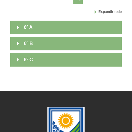
Buscar cursos
Expandir todo
6º A
6º B
6º C