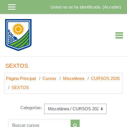
Salta al contenido principal
Usted no se ha identificado. (
Acceder
)
SEXTOS
Página Principal
Cursos
Miscelánea
CURSOS 2026
SEXTOS
Categorías:
Buscar cursos